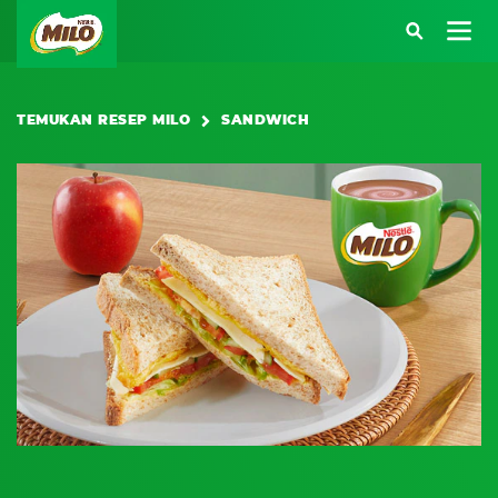
Main navigation
TEMUKAN RESEP MILO
SANDWICH
Atau kunjungi halaman berikut:
SARAPAN BERENERGI
BEKAL BERENERGI
KREASI RESEP