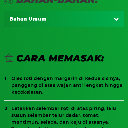
Bahan Umum
10 lembar roti tawar gandum
3 sdm margarin
CARA MEMASAK:
5 lembar telur ayam dadar
5 lembar keju lembaran
Oles roti dengan margarin di kedua sisinya,
5 lembar selada
panggang di atas wajan anti lengket hingga
10 iris tomat merah
kecokelatan.
10 iris mentimun
Letakkan selembar roti di atas piring, lalu
Apel ukuran kecil
susun selembar telur dadar, tomat,
mentimun, selada, dan keju di atasnya.