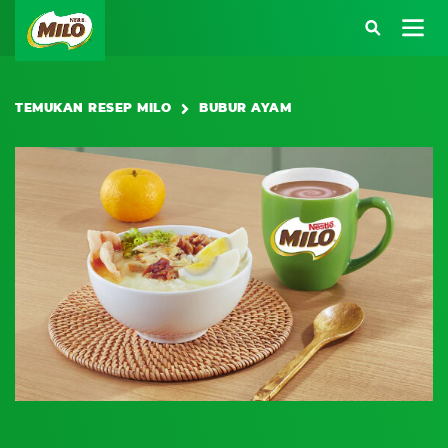
Main navigation
TEMUKAN RESEP MILO
BUBUR AYAM
Atau kunjungi halaman berikut:
SARAPAN BERENERGI
BEKAL BERENERGI
KREASI RESEP