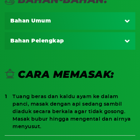
Bahan Umum
80 gr beras putih, cuci bersih,
Bahan Pelengkap
100ml kaldu ayam,
20 gr dada ayam rebus, suwir
1/8 sdt garam,
½ butir telur ayam rebus. Potong tiap telur
CARA MEMASAK:
menjadi 4 bagian
10 gram kacang kedelai goreng
Tuang beras dan kaldu ayam ke dalam
1 batang daun bawang, iris tipis
panci, masak dengan api sedang sambil
diaduk secara berkala agar tidak gosong.
Bawang merah goreng secukupnya
Masak bubur hingga mengental dan airnya
menyusut.
Daun seledri secukupnya
Kerupuk goreng secukupnya