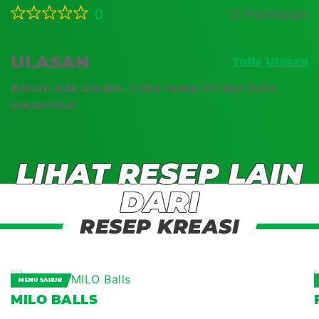
0
0 Penilaian
ULASAN
Tulis Ulasan
Belum ada ulasan. Coba resep ini dan tulis
ulasanmu!
LIHAT RESEP LAIN
DARI
RESEP KREASI
MENU SAHUR
MILO BALLS