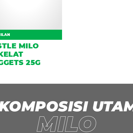
ILAN
STLE MILO
KELAT
GGETS 25G
 KOMPOSISI UTA
 Milo
MILO