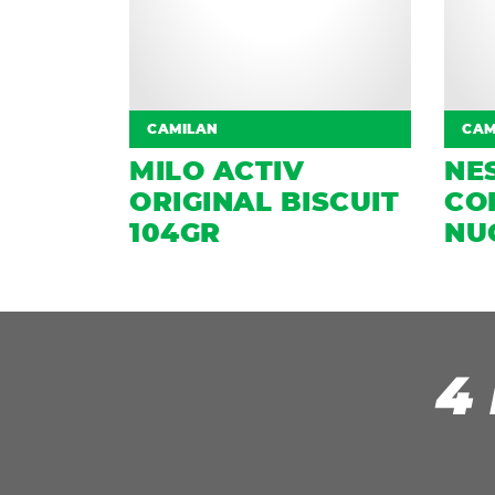
CAMILAN
CAM
MILO ACTIV
NE
ORIGINAL BISCUIT
CO
104GR
NU
4
4 Komposisi Utama