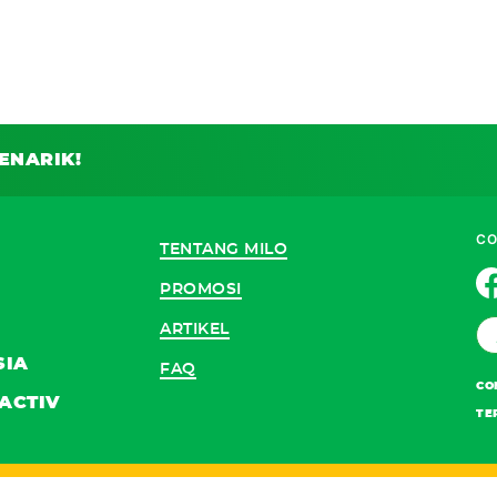
ENARIK!
CO
TENTANG MILO
PROMOSI
ARTIKEL
SIA
FAQ
CO
ACTIV
TE