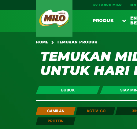
Main navigation
50 TAHUN MILO
TEN
EN
PRODUK
BE
PE
HOME
TEMUKAN PRODUK
TEMUKAN MI
Susu Milo
UNTUK HARI 
SARAPA
MI
MI
BUBUK
SIAP MI
CAMILAN
 ACTIV-GO
 3I
PROTEIN