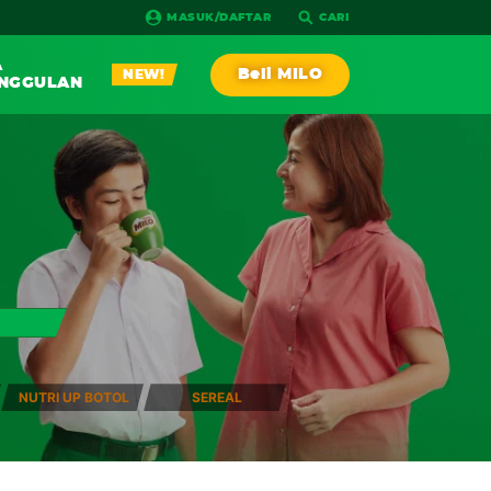
MASUK/DAFTAR
CARI
A
Beli MILO
NEW!
NGGULAN
PLAY!
AGA
RESEP
IA RACE
NEW!
 NUTRI UP BOTOL
 SEREAL