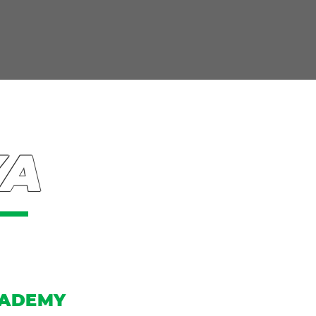
YA
CADEMY