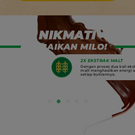
Nikmati Kebaikan Milo
NIKMATI
KEBAIKAN MILO!
2X EKSTRAK MALT
sium
Dengan proses dua kali ekstrak
malt menghasilkan energi alami di
nya
setiap butirannya.