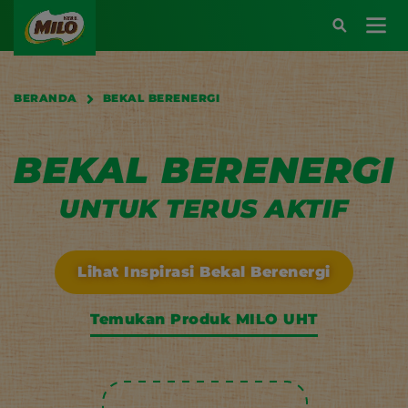
Main navigation
BERANDA
BEKAL BERENERGI
Atau kunjungi halaman berikut:
BEKAL BERENERGI
SARAPAN BERENERGI
UNTUK TERUS AKTIF
BEKAL BERENERGI
KREASI RESEP
Lihat Inspirasi Bekal Berenergi
Temukan Produk MILO UHT