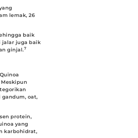
 yang
ram lemak, 26
ehingga baik
jalar juga baik
7
n ginjal.
 Quinoa
. Meskipun
ategorikan
i gandum, oat,
sen protein,
uinoa yang
am karbohidrat,