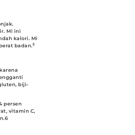
onjak.
. Mi ini
dah kalori. Mi
5
berat badan.
 karena
engganti
uten, biji-
4 persen
at, vitamin C,
in.6