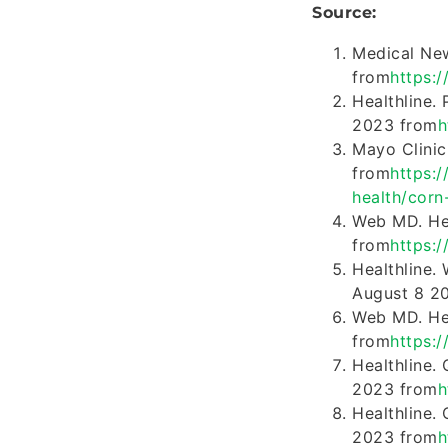
Source:
Medical New
from
https:
Healthline.
2023 from
h
Mayo Clinic
from
https:
health/corn-
Web MD. Hea
from
https:
Healthline.
August 8 2
Web MD. Hea
from
https:
Healthline.
2023 from
h
Healthline. 
2023 from
h