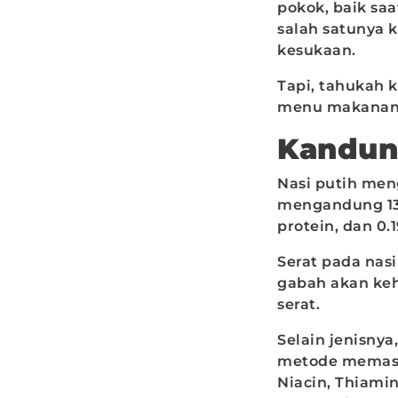
pokok, baik sa
salah satunya 
kesukaan.
Tapi, tahukah 
menu makanan p
Kandun
Nasi putih meng
mengandung 130
protein, dan 0.
Serat pada nasi
gabah akan keh
serat.
Selain jenisnya
metode memasa
Niacin, Thiami