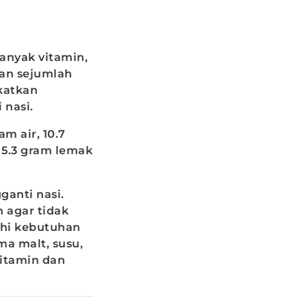
anyak vitamin,
kan sejumlah
katkan
 nasi.
m air, 10.7
, 5.3 gram lemak
anti nasi.
n agar tidak
hi kebutuhan
ma malt, susu,
vitamin dan