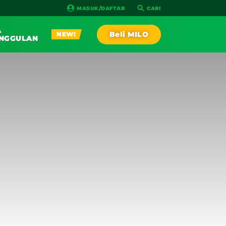
MASUK/DAFTAR
CARI
A
Beli MILO
NEW!
NGGULAN
PLAY!
AGA
RESEP
IA RACE
NEW!