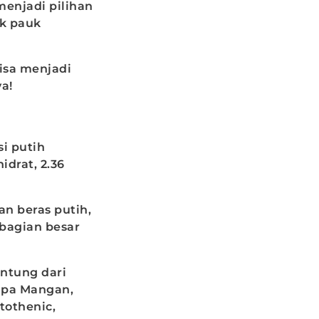
menjadi pilihan
uk pauk
isa menjadi
ya!
si putih
drat, 2.36
an beras putih,
bagian besar
antung dari
upa Mangan,
tothenic,