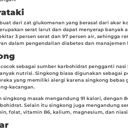
irataki
rbuat dari zat glukomanan yang berasal dari akar k
upakan serat larut dan dapat menyerap banyak air
tar 3 persen serat dan 97 persen air, sehingga ren
eran dalam pengendalian diabetes dan manajemen 
kong
cocok sebagai sumber karbohidrat pengganti nasi
yak nutrisi. Singkong biasa digunakan sebagai p
eka yang memiliki alergi karena singkong bebas gl
cang-kacangan.
 singkong masak mengandung 91 kalori, dengan 8
rbohidrat. Selain itu singkong juga mengandung ser
n, folat, vitamin B6, kalium, magnesium, dan nias
lar