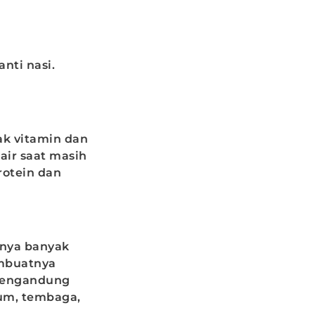
nti nasi.
ak vitamin dan
air saat masih
rotein dan
unya banyak
embuatnya
 mengandung
ium, tembaga,