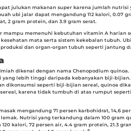
apat julukan makanan super karena jumlah nutrisi
buah ubi jalar dapat mengandung 112 kalori, 0.07 g
t, 2 gram protein, dan 3.9 gram serat.
ar mampu memenuhi kebutuhan vitamin A harian s
kesehatan mata serta sistem kekebalan tubuh. Ubi 
produksi dan organ-organ tubuh seperti jantung da
oa
ilmiah dikenal dengan nama Chenopodium quinoa.
i yang lebih tinggi daripada kebanyakan biji-bijian
an dikonsumsi seperti biji-bijian sereal, quinoa dik
sereal, karena tidak tumbuh di atas rumput sepert
masak mengandung 71 persen karbohidrat, 14,6 per
n lemak. Nutrisi yang terkandung dalam 100 gram q
120 kalori, 72 persen air, 4.4 gram protein, 21.3 gr
8