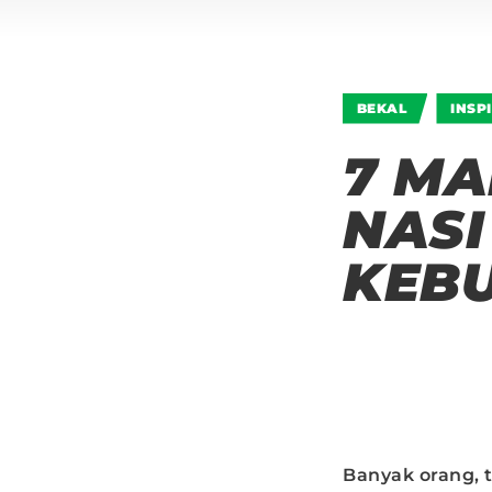
BEKAL
INSP
7 M
NASI
KEB
Banyak orang, 