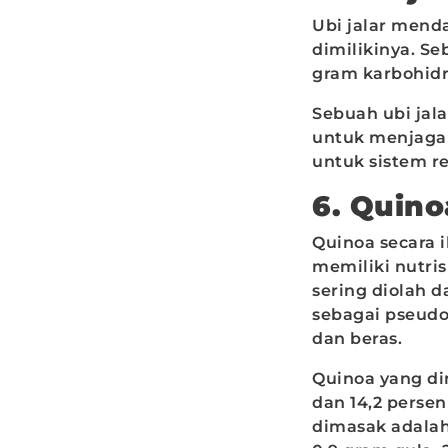
Ubi jalar mend
dimilikinya. Se
gram karbohidra
Sebuah ubi jal
untuk menjaga 
untuk sistem re
6. Quin
Quinoa secara 
memiliki nutris
sering diolah d
sebagai pseudo
dan beras.
Quinoa yang di
dan 14,2 perse
dimasak adalah 