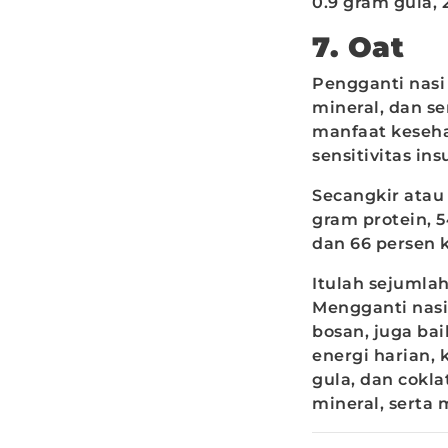
0.9 gram gula, 
7. Oat
Pengganti nasi
mineral, dan s
manfaat keseha
sensitivitas in
Secangkir atau 
gram protein, 5
dan 66 persen 
Itulah sejumla
Mengganti nasi 
bosan, juga b
energi harian,
gula, dan cokl
mineral, serta 