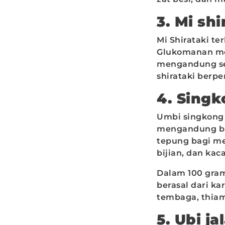
3. Mi sh
Mi Shirataki te
Glukomanan mer
mengandung seki
shirataki berp
4. Sing
Umbi singkong 
mengandung ban
tepung bagi mer
bijian, dan ka
Dalam 100 gram
berasal dari ka
tembaga, thiami
5. Ubi ja