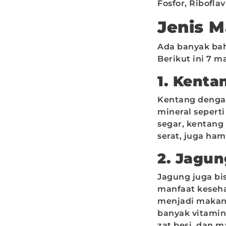
Fosfor, Ribofla
Jenis 
Ada banyak bah
Berikut ini 7 
1. Kent
Kentang dengan
mineral sepert
segar, kentang
serat, juga ha
2. Jagu
Jagung juga bi
manfaat keseha
menjadi makan
banyak vitamin
zat besi, dan 