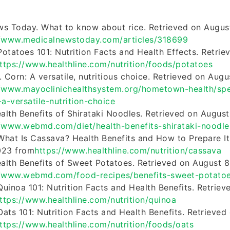
s Today. What to know about rice. Retrieved on Augus
//www.medicalnewstoday.com/articles/318699
 Potatoes 101: Nutrition Facts and Health Effects. Retri
ttps://www.healthline.com/nutrition/foods/potatoes
. Corn: A versatile, nutritious choice. Retrieved on Aug
//www.mayoclinichealthsystem.org/hometown-health/spe
a-versatile-nutrition-choice
lth Benefits of Shirataki Noodles. Retrieved on Augus
//www.webmd.com/diet/health-benefits-shirataki-noodle
 What Is Cassava? Health Benefits and How to Prepare It
023 from
https://www.healthline.com/nutrition/cassava
lth Benefits of Sweet Potatoes. Retrieved on August 
//www.webmd.com/food-recipes/benefits-sweet-potato
 Quinoa 101: Nutrition Facts and Health Benefits. Retrie
ttps://www.healthline.com/nutrition/quinoa
Oats 101: Nutrition Facts and Health Benefits. Retrieved
ttps://www.healthline.com/nutrition/foods/oats