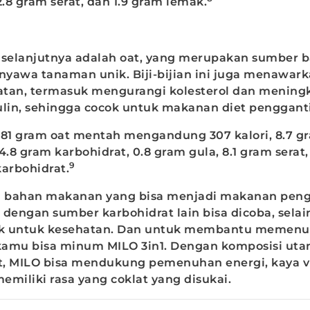
2.8 gram serat, dan 1.9 gram lemak.
 selanjutnya adalah oat, yang merupakan sumber b
enyawa tanaman unik. Biji-bijian ini juga menawar
tan, termasuk mengurangi kolesterol dan mening
sulin, sehingga cocok untuk makanan diet pengganti
81 gram oat mentah mengandung 307 kalori, 8.7 gra
4.8 gram karbohidrat, 0.8 gram gula, 8.1 gram serat
9
karbohidrat.
h bahan makanan yang bisa menjadi makanan pengg
dengan sumber karbohidrat lain bisa dicoba, selai
aik untuk kesehatan. Dan untuk membantu memenu
 kamu bisa minum MILO 3in1. Dengan komposisi uta
at, MILO bisa mendukung pemenuhan energi, kaya 
memiliki rasa yang coklat yang disukai.