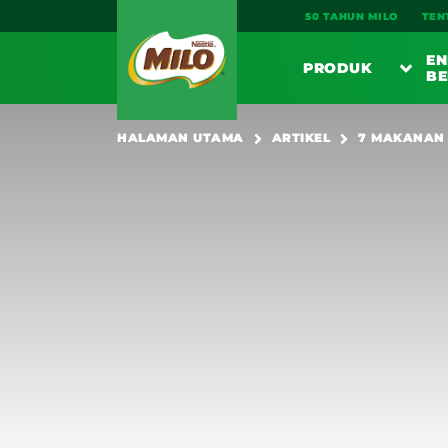
Main navigation
50 TAHUN MILO
TEN
EN
PRODUK
BE
PE
HALAMAN UTAMA
ARTIKEL
7 MAKANAN 
SARAPA
MI
MI