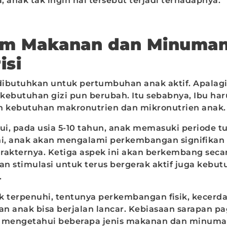
a, anak tak ingin hal tersebut terjadi terhadapnya.
am Makanan dan Minuma
isi
 dibutuhkan untuk pertumbuhan anak aktif. Apala
kebutuhan gizi pun berubah. Itu sebabnya, Ibu har
 kebutuhan makronutrien dan mikronutrien anak.
ui, pada usia 5-10 tahun, anak memasuki periode t
ni, anak akan mengalami perkembangan signifikan da
arakternya. Ketiga aspek ini akan berkembang secar
n stimulasi untuk terus bergerak aktif juga kebutu
.
ak terpenuhi, tentunya perkembangan fisik, kecerda
an anak bisa berjalan lancar. Kebiasaan sarapan pa
mengetahui beberapa jenis makanan dan minuman