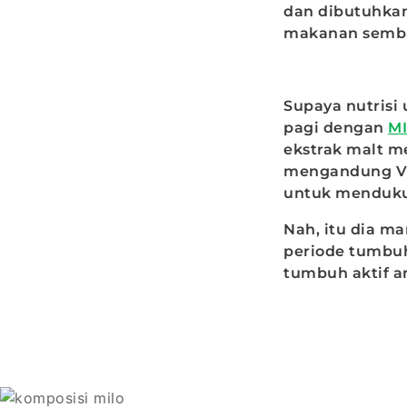
dan dibutuhka
makanan sembar
Supaya nutrisi
pagi dengan
MI
ekstrak malt me
mengandung Vita
untuk mendukun
Nah, itu dia m
periode tumbuh
tumbuh aktif ana