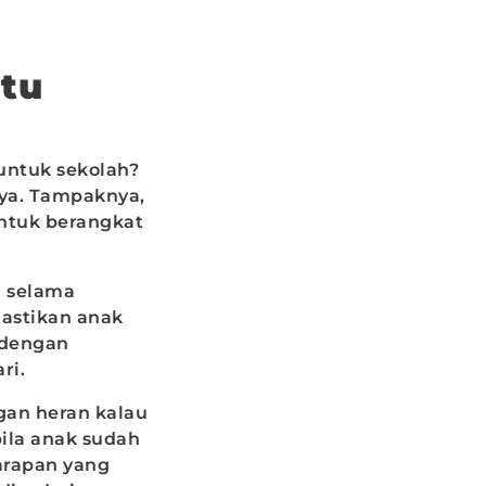
ntu
untuk sekolah?
nya. Tampaknya,
untuk berangkat
i selama
mastikan anak
 dengan
ri.
gan heran kalau
bila anak sudah
arapan yang