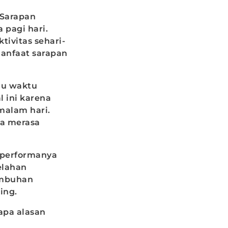
 Sarapan
pagi hari.
tivitas sehari-
manfaat sarapan
au waktu
 ini karena
malam hari.
ia merasa
 performanya
elahan
umbuhan
ing.
apa alasan