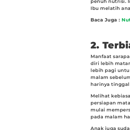
penuh nutrisi. 
Ibu melatih an
Baca Juga :
Nut
2. Terb
Manfaat sarapa
diri lebih mat
lebih pagi unt
malam sebelum
harinya tingga
Melihat kebias
persiapan matan
mulai mempers
pada malam ha
Anak juga suda