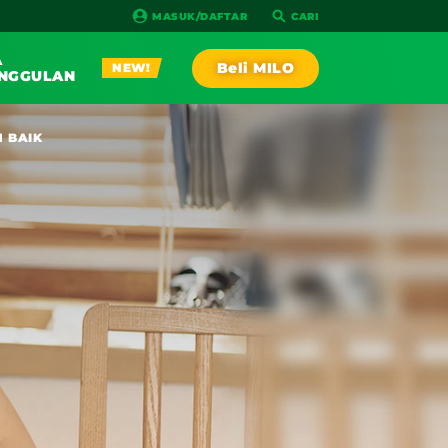
MASUK/DAFTAR
CARI
A
Beli MILO
NEW!
NGGULAN
PLAY!
N BAIK
AGA
RESEP
IA RACE
NEW!