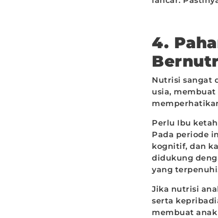
lancar. Pastiny
4. Pah
Bernutr
Nutrisi sangat
usia, membuat 
memperhatikan
Perlu Ibu ketah
Pada periode i
kognitif, dan k
didukung denga
yang terpenuhi
Jika nutrisi an
serta kepribadi
membuat anak 