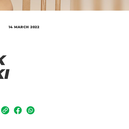
14 MARCH 2022
K
KI