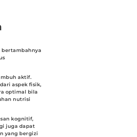
n
gi bertambahnya
us
umbuh aktif.
ri aspek fisik,
a optimal bila
han nutrisi
san kognitif,
gi juga dapat
 yang bergizi