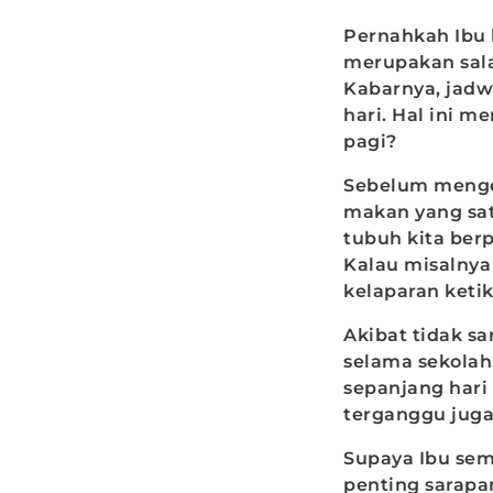
Pernahkah Ibu 
merupakan sala
Kabarnya, jadwa
hari. Hal ini 
pagi?
Sebelum menget
makan yang sat
tubuh kita ber
Kalau misalnya
kelaparan ketik
Akibat tidak s
selama sekolah.
sepanjang hari
terganggu juga 
Supaya Ibu sem
penting sarapan