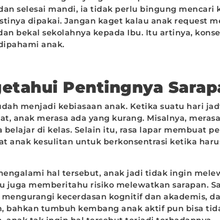
dan selesai mandi, ia tidak perlu bingung mencari
stinya dipakai. Jangan kaget kalau anak request
an bekal sekolahnya kepada Ibu. Itu artinya, kons
dipahami anak.
etahui Pentingnya Sarap
udah menjadi kebiasaan anak. Ketika suatu hari j
wat, anak merasa ada yang kurang. Misalnya, mera
a belajar di kelas. Selain itu, rasa lapar membuat p
t anak kesulitan untuk berkonsentrasi ketika har
engalami hal tersebut, anak jadi tidak ingin mele
bu juga memberitahu risiko melewatkan sarapan. S
 mengurangi kecerdasan kognitif dan akademis, d
, bahkan tumbuh kembang anak aktif pun bisa tida