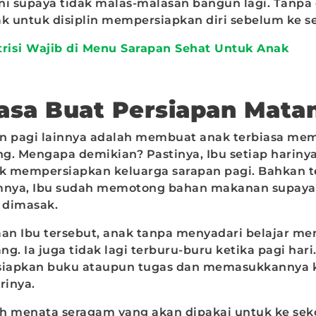
Ini supaya tidak malas-malasan bangun lagi. Tanpa 
ak untuk disiplin mempersiapkan diri sebelum ke s
risi Wajib di Menu Sarapan Sehat Untuk Anak
iasa Buat Persiapan Mata
n pagi lainnya adalah membuat anak terbiasa me
ang. Mengapa demikian? Pastinya, Ibu setiap harin
uk mempersiapkan keluarga sarapan pagi. Bahkan 
nya, Ibu sudah memotong bahan makanan supaya
l dimasak.
aan Ibu tersebut, anak tanpa menyadari belajar 
g. Ia juga tidak lagi terburu-buru ketika pagi hari
iapkan buku ataupun tugas dan memasukkannya k
rinya.
h menata seragam yang akan dipakai untuk ke seko