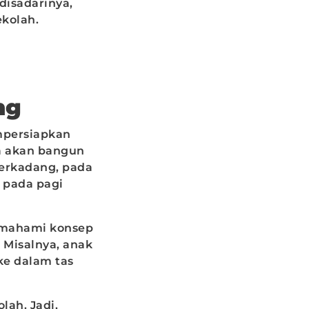
disadarinya,
ekolah.
ng
mpersiapkan
ya akan bangun
terkadang, pada
 pada pagi
memahami konsep
. Misalnya, anak
e dalam tas
lah. Jadi,