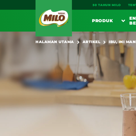
Main navigation
50 TAHUN MILO
TEN
EN
PRODUK
BE
PE
HALAMAN UTAMA
ARTIKEL
IBU, INI M
SARAPA
MI
MI