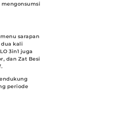
hi mengonsumsi
i menu sarapan
 dua kali
LO 3in1 juga
r, dan Zat Besi
.
 mendukung
ng periode