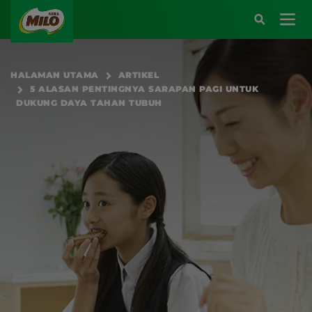
Main navigation
HALAMAN UTAMA
ARTIKEL
5 ALASAN PENTINGNYA SARAPAN PAGI UNTUK
Atau kunjungi halaman berikut:
DUKUNG DAYA TAHAN TUBUH
SARAPAN BERENERGI
BEKAL BERENERGI
KREASI RESEP