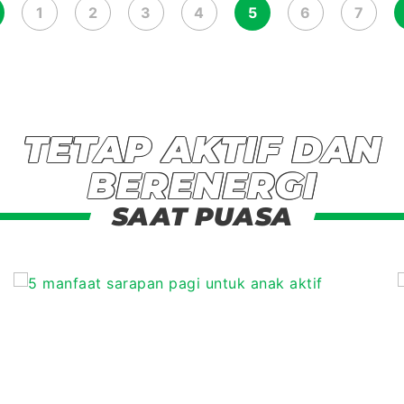
1
2
3
4
5
6
7
TETAP AKTIF DAN
BERENERGI
SAAT PUASA