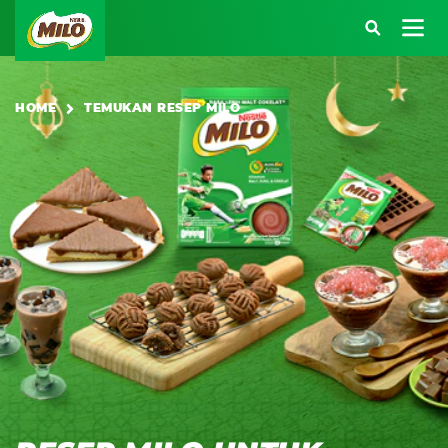
Main navigation
HOME
TEMUKAN RESEP MILO
Atau kunjungi halaman berikut:
SARAPAN BERENERGI
BEKAL BERENERGI
KREASI RESEP