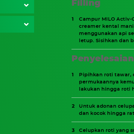
Filling
Campur MILO Activ-G
creamer kental mani
menggunakan api se
letup. Sisihkan dan b
Penyelesaian
Pipihkan roti tawar,
permukaannya kemudi
lakukan hingga roti 
Untuk adonan celupa
dan kocok hingga rat
Celupkan roti yang 