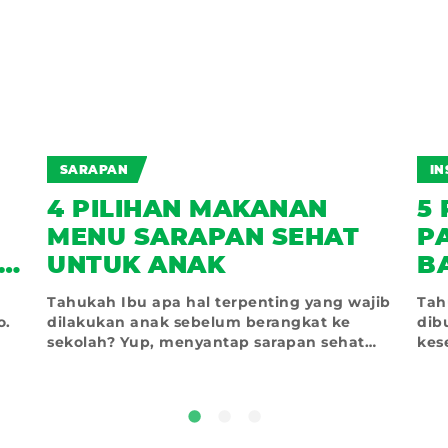
SARAPAN
IN
4 PILIHAN MAKANAN
5
MENU SARAPAN SEHAT
P
UNTUK ANAK
B
Tahukah Ibu apa hal terpenting yang wajib
Tah
o.
dilakukan anak sebelum berangkat ke
dib
sekolah? Yup, menyantap sarapan sehat
kes
untuk anak sangat penting
tid