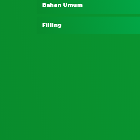
Bahan Umum
185 gr Roti tawar
Filling
85 gr Keju slice
150 gr MILO Activ-Go 3in1
100 ml Susu cair
225 gr Air
50 gr Telur
15 gr Maizena
40 ml Creamer kental manis