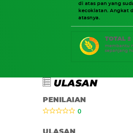
di atas pan yang sud
kecoklatan. Angkat 
atasnya.
TOTAL ±
membantu me
sepanjang ha
ULASAN
PENILAIAN
0
ULASAN