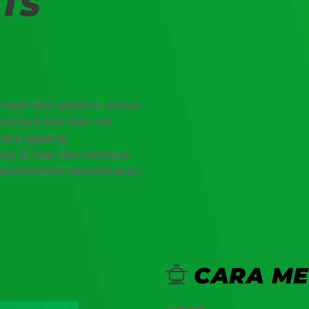
TS
mpel dan praktis untuk
utnya roti dan vla
dipanggang
g di luar dan lembut
h menambah kenikmatan
CARA ME