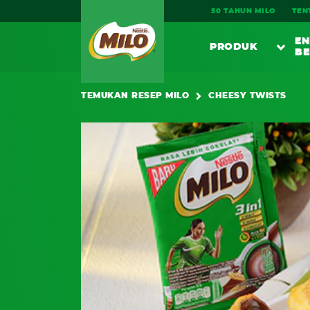
Main navigation
50 TAHUN MILO
TEN
EN
PRODUK
BE
PE
TEMUKAN RESEP MILO
CHEESY TWISTS
SARAPA
MI
MI