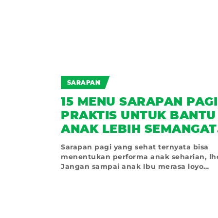
SARAPAN
PAN
15 MENU SARAPAN PAGI
 AKTIF
PRAKTIS UNTUK BANTU
ANAK LEBIH SEMANGAT
an waktu
BELAJAR
annya karena
Sarapan pagi yang sehat ternyata bisa
ka dengan
menentukan performa anak seharian, lh
Jangan sampai anak Ibu merasa loyo
sehingga tidak bisa melakukan