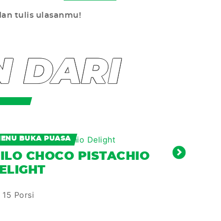
dan tulis ulasanmu!
N DARI
ENU BUKA PUASA
MENU BUK
ILO CHOCO PISTACHIO
MILO 
ELIGHT
2 Porsi
15 Porsi