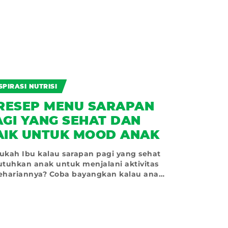
SPIRASI NUTRISI
AKTIVITAS
 RESEP MENU SARAPAN
PENTIN
AGI YANG SEHAT DAN
SUSU C
AIK UNTUK MOOD ANAK
MENGAW
DENGAN
ukah Ibu kalau sarapan pagi yang sehat
Apa yang bi
utuhkan anak untuk menjalani aktivitas
berantakan ke
ehariannya? Coba bayangkan kalau anak
karena ia ha
ak sarapan pagi di
ke sekolah d