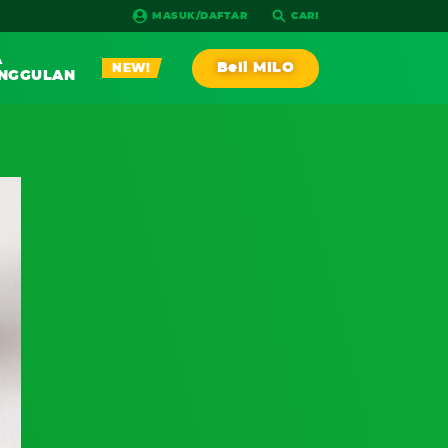
MASUK/DAFTAR
CARI
A
Beli MILO
NEW!
NGGULAN
PLAY!
AGA
RESEP
IA RACE
NEW!