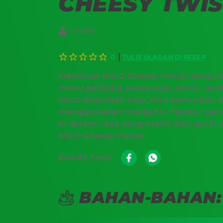
CHEESY TWIS
5 PORSI
TULIS ULASAN DI RESEP
0
Membuat MILO Cheesy Twists yang si
menu berbuka puasa atau sahur, lemb
MILO ditambah keju slice kemudian 
menggunakan margarin. Tekstur garin
di dalam, rasa yang manis dan guri
MILO Cheesy Twists.
SHARE THIS:
BAHAN-BAHAN: