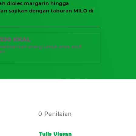
ah dioles margarin hingga
dan sajikan dengan taburan MILO di
 330 KKAL
mberikan energi untuk anak aktif
ri.
0 Penilaian
Tulis Ulasan