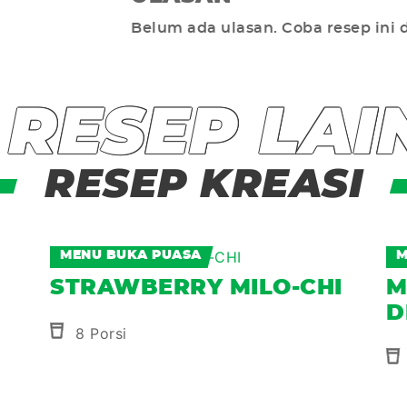
Belum ada ulasan. Coba resep ini 
 RESEP LAI
RESEP KREASI
MENU BUKA PUASA
M
STRAWBERRY MILO-CHI
M
D
8 Porsi