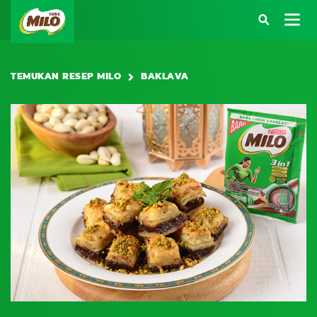
Main navigation
TEMUKAN RESEP MILO
BAKLAVA
Atau kunjungi halaman berikut:
SARAPAN BERENERGI
BEKAL BERENERGI
KREASI RESEP