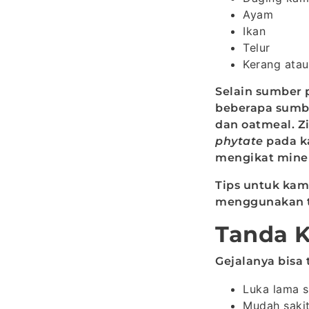
Ayam
Ikan
Telur
Kerang atau
Selain sumber 
beberapa sumber
dan oatmeal. Zi
phytate
pada k
mengikat minera
Tips untuk kam
menggunakan te
Tanda 
Gejalanya bisa 
Luka lama 
Mudah saki