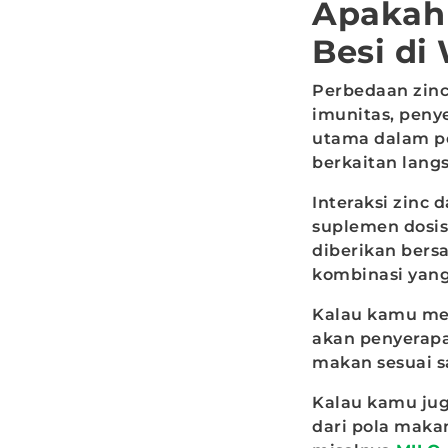
Apakah
Besi d
Perbedaan zinc
imunitas, peny
utama dalam p
berkaitan lang
Interaksi zinc 
suplemen dosis 
diberikan bers
kombinasi yang
Kalau kamu men
akan penyerapa
makan sesuai s
Kalau kamu jug
dari pola maka