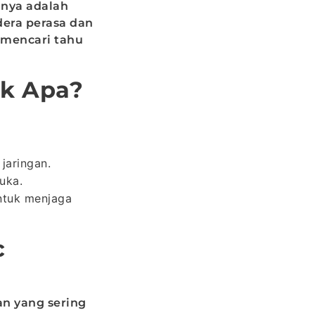
anya adalah
era perasa dan
 mencari tahu
uk Apa?
jaringan.
uka.
ntuk menjaga
c
an yang sering