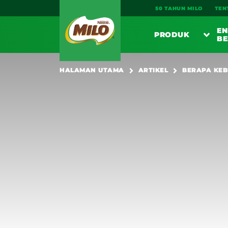
Main navigation
50 TAHUN MILO
TEN
EN
PRODUK
BE
PE
HALAMAN UTAMA
ARTIKEL
BERAPA KEB
SARAPA
MI
MI