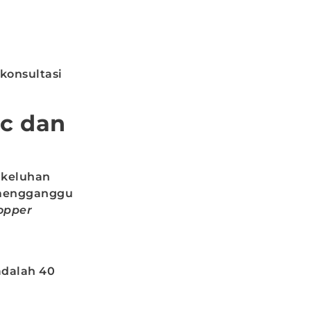
konsultasi
nc dan
 keluhan
 mengganggu
opper
adalah 40