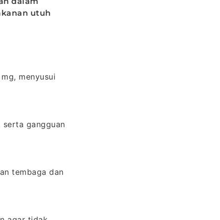
kan dalam
akanan utuh
1 mg, menyusui
, serta gangguan
pan tembaga dan
n agar tidak