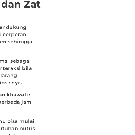
dan Zat
mendukung
i berperan
en sehingga
umsi sebagai
teraksi bila
elarang
dosisnya.
an khawatir
 berbeda jam
mu bisa mulai
tuhan nutrisi