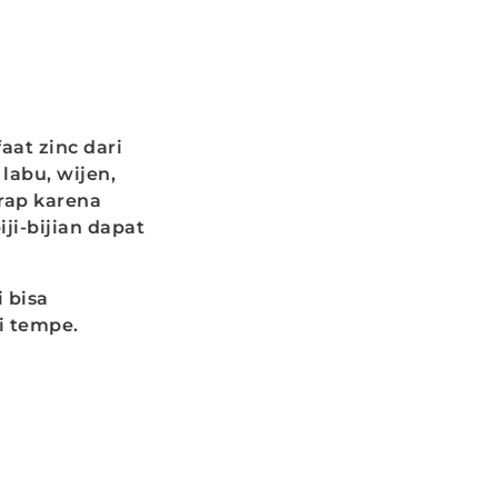
at zinc dari
labu, wijen,
erap karena
ji-bijian dapat
 bisa
i tempe.