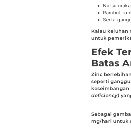
Nafsu maka
Rambut ron
Serta gang
Kalau keluhan 
untuk pemeriks
Efek Te
Batas 
Zinc berlebiha
seperti gangg
keseimbangan m
deficiency)
yang
Sebagai gambar
mg/hari untuk 