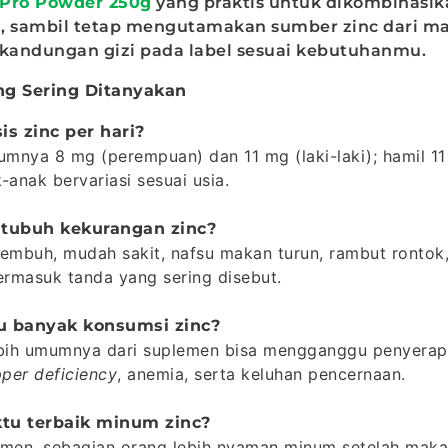
Pro Powder 250g
yang praktis untuk dikombinasi
an, sambil tetap mengutamakan sumber zinc dari m
andungan gizi pada label sesuai kebutuhanmu.
ng Sering Ditanyakan
is zinc per hari?
nya 8 mg (perempuan) dan 11 mg (laki-laki); hamil 1
-anak bervariasi sesuai usia.
 tubuh kekurangan zinc?
embuh, mudah sakit, nafsu makan turun, rambut rontok
ermasuk tanda yang sering disebut.
lu banyak konsumsi zinc?
ebih umumnya dari suplemen bisa mengganggu penyera
per deficiency
, anemia, serta keluhan pencernaan.
tu terbaik minum zinc?
men, sebagian orang lebih nyaman minum setelah maka