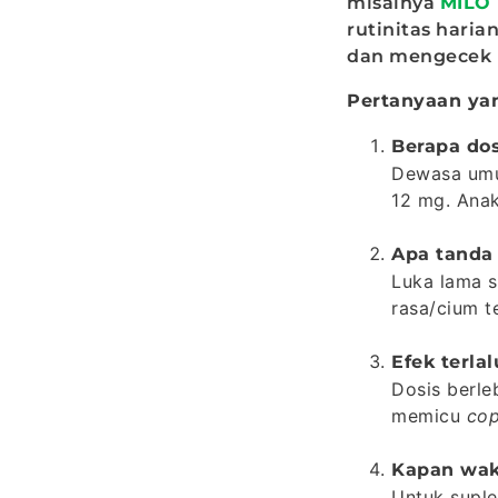
misalnya
MILO 
rutinitas hari
dan mengecek k
Pertanyaan ya
Berapa dos
Dewasa umum
12 mg. Anak
Apa tanda
Luka lama s
rasa/cium t
Efek terla
Dosis berl
memicu
cop
Kapan wak
Untuk suple