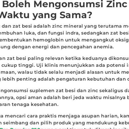
 Boleh Mengonsumsi Zinc 
i Waktu yang Sama?
 dan zat besi adalah
zinc mineral yang terutama 
embuhan luka, dan fungsi indra, sedangkan zat bes
embentukan hemoglobin untuk mengangkut oksig
sung dengan energi dan pencegahan anemia.
dan zat besi paling relevan ketika keduanya dikons
cukup tinggi. Uji klinis menunjukkan ada potensi in
amaan, walau tidak selalu menjadi alasan untuk m
 lebih penting adalah pengaturan kebutuhan dan 
gonsumsi suplemen zat besi dan zinc sekaligus d
nnya, opsi aman adalah beri jeda waktu misalnya
aran tenaga kesehatan.
a mencari cara praktis menjaga asupan harian, ka
n seimbang dan pilih produk yang mendukung kebu