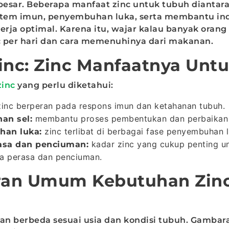
 besar. Beberapa manfaat zinc untuk tubuh diantar
tem imun, penyembuhan luka, serta membantu ind
rja optimal. Karena itu, wajar kalau banyak orang
 per hari dan cara memenuhinya dari makanan.
inc: Zinc Manfaatnya Unt
zinc
yang perlu diketahui:
inc berperan pada respons imun dan ketahanan tubuh.
membantu proses pembentukan dan perbaikan 
an sel:
zinc terlibat di berbagai fase penyembuhan l
an luka:
kadar zinc yang cukup penting u
rasa dan penciuman:
ra perasa dan penciuman.
an Umum Kebutuhan Zin
n berbeda sesuai usia dan kondisi tubuh. Gambar