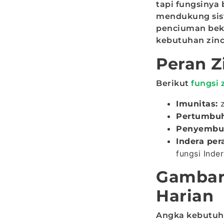
tapi fungsinya
mendukung sis
penciuman beke
kebutuhan zinc
Peran Z
Berikut
fungsi 
z
Imunitas:
Pertumbuh
Penyembuh
Indera pe
fungsi Inde
Gambar
Harian
Angka kebutuha