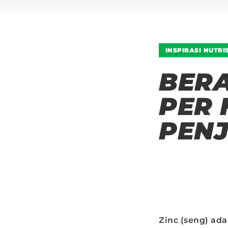
INSPIRASI NUTRIS
BERA
PER 
PENJ
Zinc (seng) ad