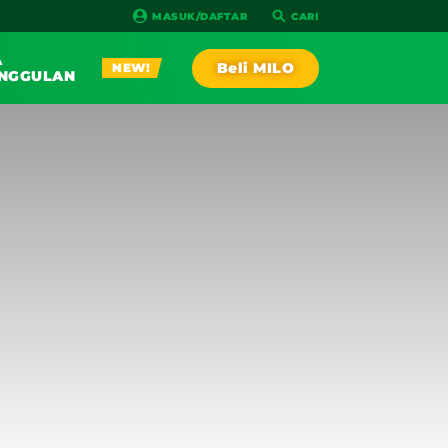
MASUK/DAFTAR
CARI
A
Beli MILO
NEW!
NGGULAN
PLAY!
AGA
RESEP
IA RACE
NEW!