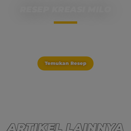
RESEP KREASI MILO
Ayo berkreasi dengan resep-resep menarik dari
MILO untuk melengkapi energi dan nutrisi anak.
Temukan Resep
ARTIKEL LAINNYA