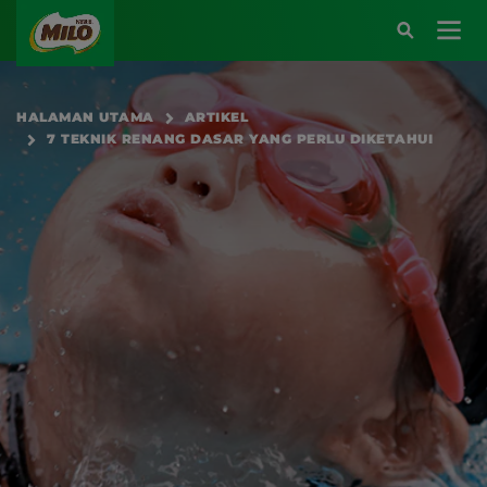
Main navigation
HALAMAN UTAMA
ARTIKEL
7 TEKNIK RENANG DASAR YANG PERLU DIKETAHUI
Atau kunjungi halaman berikut:
SARAPAN BERENERGI
BEKAL BERENERGI
KREASI RESEP