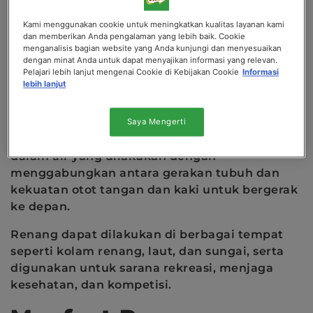
pengawasan dan mematuhi standar keamanan
dan teknik dasar yang benar.
Kami menggunakan cookie untuk meningkatkan kualitas layanan kami
dan memberikan Anda pengalaman yang lebih baik. Cookie
Berikut penjelasan mengenai mengenai
menganalisis bagian website yang Anda kunjungi dan menyesuaikan
olahraga renang, termasuk teknik dasar atau
dengan minat Anda untuk dapat menyajikan informasi yang relevan.
Pelajari lebih lanjut mengenai Cookie di Kebijakan Cookie
Informasi
cara berenang bagi pemula.
lebih lanjut
Pengertian Renang
Saya Mengerti
Renang adalah olahraga yang dilakukan di
dalam air yang dilakukan dengan
menggabungkan antara gerakan tubuh dan
kekuatan otot tangan dan kaki untuk bergerak
ke depan.
Renang dapat dilakukan di berbagai tempat
seperti kolam renang, laut, dan sungai, serta
digunakan untuk sarana rekreasi, menjaga
kesehatan, dan kompetisi.