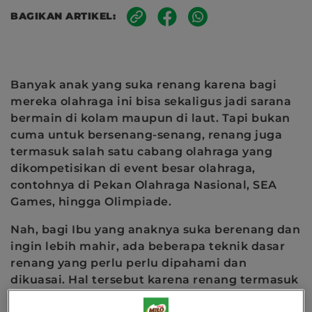
BAGIKAN ARTIKEL:
Banyak anak yang suka renang karena bagi
mereka olahraga ini bisa sekaligus jadi sarana
bermain di kolam maupun di laut. Tapi bukan
cuma untuk bersenang-senang, renang juga
termasuk salah satu cabang olahraga yang
dikompetisikan di event besar olahraga,
contohnya di Pekan Olahraga Nasional, SEA
Games, hingga Olimpiade.
Nah, bagi Ibu yang anaknya suka berenang dan
ingin lebih mahir, ada beberapa teknik dasar
renang yang perlu perlu dipahami dan
dikuasai. Hal tersebut karena renang termasuk
cukup berisiko sehingga memerlukan