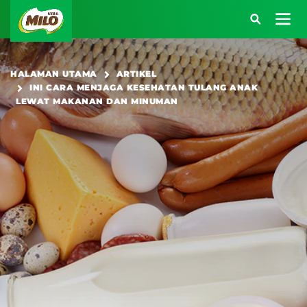
Main navigation
HALAMAN UTAMA
ARTIKEL
INI CARA MENJAGA KESEHATAN TULANG ANAK
Atau kunjungi halaman berikut:
LEWAT MAKANAN DAN MINUMAN
SARAPAN BERENERGI
BEKAL BERENERGI
KREASI RESEP