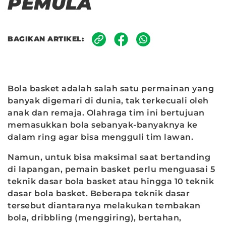
PEMULA
BAGIKAN ARTIKEL:
Bola basket adalah salah satu permainan yang
banyak digemari di dunia, tak terkecuali oleh
anak dan remaja. Olahraga tim ini bertujuan
Kami menggunakan cookie untuk meningkatkan kualitas layanan kami
memasukkan bola sebanyak-banyaknya ke
dan memberikan Anda pengalaman yang lebih baik. Cookie
menganalisis bagian website yang Anda kunjungi dan menyesuaikan
dalam ring agar bisa mengguli tim lawan.
dengan minat Anda untuk dapat menyajikan informasi yang relevan.
Pelajari lebih lanjut mengenai Cookie di Kebijakan Cookie
Informasi
Namun, untuk bisa maksimal saat bertanding
lebih lanjut
di lapangan, pemain basket perlu menguasai 5
teknik dasar bola basket atau hingga 10 teknik
Saya Mengerti
dasar bola basket. Beberapa teknik dasar
tersebut diantaranya melakukan tembakan
bola, dribbling (menggiring), bertahan,