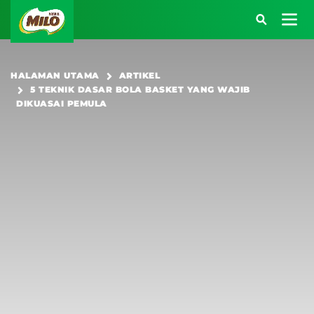
Main navigation
HALAMAN UTAMA
ARTIKEL
5 TEKNIK DASAR BOLA BASKET YANG WAJIB
Atau kunjungi halaman berikut:
DIKUASAI PEMULA
SARAPAN BERENERGI
BEKAL BERENERGI
KREASI RESEP