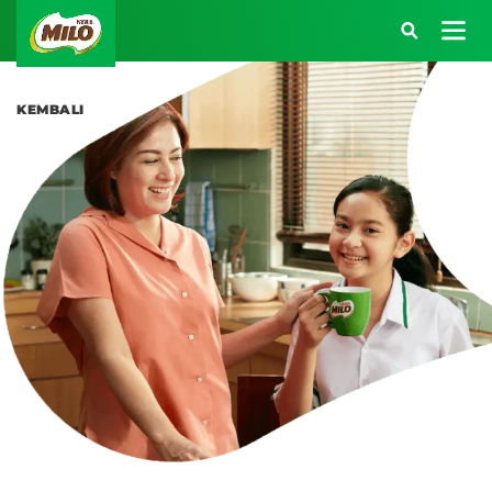
Main navigation
Masuk Akun MILO 
KEMBALI
Atau kunjungi halaman berikut:
SARAPAN BERENERGI
BEKAL BERENERGI
KREASI RESEP