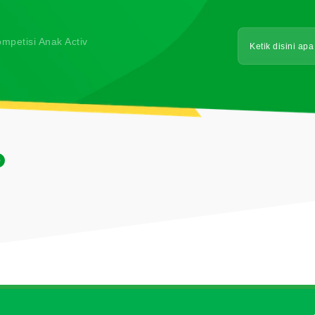
kel AA
mpetisi Anak Activ
O