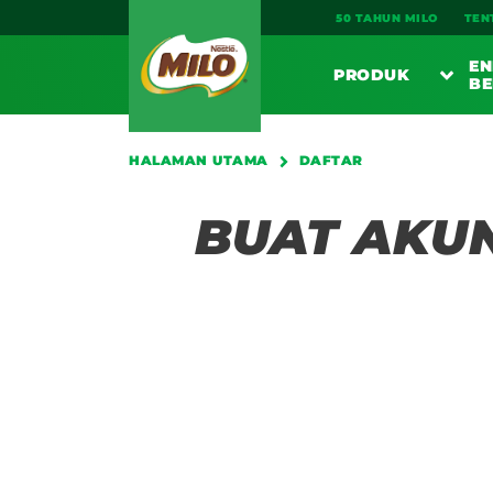
Main navigation
50 TAHUN MILO
TEN
EN
PRODUK
BE
Daftar
PE
HALAMAN UTAMA
DAFTAR
BUAT AKUN
SARAPA
MI
MI