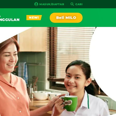
MASUK/DAFTAR
CARI
A
Beli MILO
NEW!
NGGULAN
PLAY!
AGA
RESEP
IA RACE
NEW!