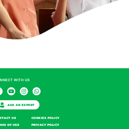
NNECT WITH US
ASK AN EXPERT
NTACT US
COOKIES POLICY
RMS OF USE
PRIVACY POLICY