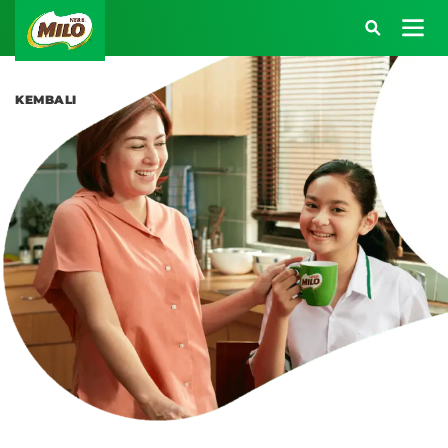
Main navigation
Masuk Akun MILO 
KEMBALI
Atau kunjungi halaman berikut:
SARAPAN BERENERGI
BEKAL BERENERGI
KREASI RESEP