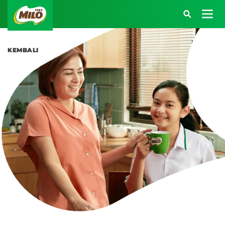
Main navigation
Masuk Akun MILO 
KEMBALI
Atau kunjungi halaman berikut:
SARAPAN BERENERGI
BEKAL BERENERGI
KREASI RESEP