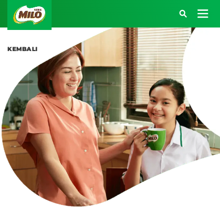
Main navigation
Masuk Akun MILO 
KEMBALI
Atau kunjungi halaman berikut:
SARAPAN BERENERGI
BEKAL BERENERGI
KREASI RESEP